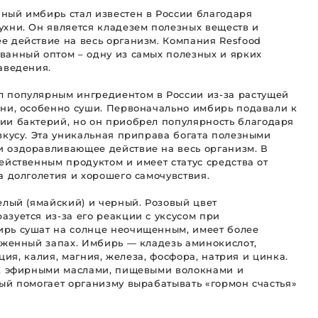
ный имбирь стал известен в России благодаря
хни. Он является кладезем полезных веществ и
е действие на весь организм. Компания Resfood
ванный оптом – одну из самых полезных и ярких
аведения.
 популярным ингредиентом в России из-за растущей
хни, особенно суши. Первоначально имбирь подавали к
ии бактерий, но он приобрел популярность благодаря
вкусу. Эта уникальная приправа богата полезными
 оздоравливающее действие на весь организм. В
ейственным продуктом и имеет статус средства от
а долголетия и хорошего самочувствия.
елый (ямайский) и черный. Розовый цвет
зуется из-за его реакции с уксусом при
рь сушат на солнце неочищенным, имеет более
аженный запах. Имбирь — кладезь аминокислот,
ьция, калия, магния, железа, фосфора, натрия и цинка.
и, эфирными маслами, пищевыми волокнами и
ый помогает организму вырабатывать «гормон счастья»