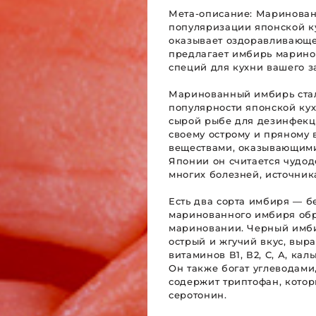
Мета-описание: Маринован
популяризации японской ку
оказывает оздоравливающе
предлагает имбирь марино
специй для кухни вашего з
Маринованный имбирь стал
популярности японской ку
сырой рыбе для дезинфекц
своему острому и пряному 
веществами, оказывающими
Японии он считается чудод
многих болезней, источник
Есть два сорта имбиря — б
маринованного имбиря обра
мариновании. Черный имби
острый и жгучий вкус, выр
витаминов В1, В2, С, А, кал
Он также богат углеводам
содержит триптофан, котор
серотонин.