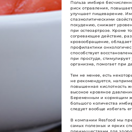
Польза имбиря бесчисленн
риск отравления, повышает
улучшает пищеварение. И
спазмолитическими свойств
похудению, снижает уровен
при остеоартрозе. Кроме то
согревающее действие, ра
кровообращение, обладает
профилактики онкологичес
способствует восстановлен
при простуде, стимулирует
организма, помогает при д
Тем не менее, есть некото
не рекомендуется, наприме
повышенная кислотность же
высокое кровяное давление
Беременным и кормящим же
большого количества имбир
следует вообще избегать е
В компании Resfood мы пр
самых полезных и ярких сп
преимуществами для здоро