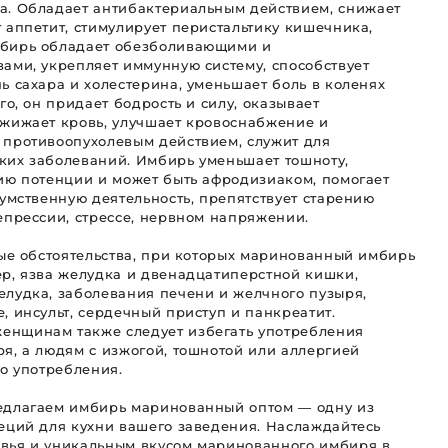
а. Обладает антибактериальным действием, снижает
 аппетит, стимулирует перистальтику кишечника,
мбирь обладает обезболивающими и
ами, укрепляет иммунную систему, способствует
ь сахара и холестерина, уменьшает боль в коленях
го, он придает бодрость и силу, оказывает
зжижает кровь, улучшает кровоснабжение и
 противоопухолевым действием, служит для
ких заболеваний. Имбирь уменьшает тошноту,
ию потенции и может быть афродизиаком, помогает
 умственную деятельность, препятствует старению
епрессии, стрессе, нервном напряжении.
рые обстоятельства, при которых маринованный имбирь
р, язва желудка и двенадцатиперстной кишки,
лудка, заболевания печени и желчного пузыря,
, инсульт, сердечный приступ и панкреатит.
нщинам также следует избегать употребления
я, а людям с изжогой, тошнотой или аллергией
го употребления.
едлагаем имбирь маринованный оптом — одну из
еций для кухни вашего заведения. Наслаждайтесь
вья и уникальным вкусом маринованного имбиря в