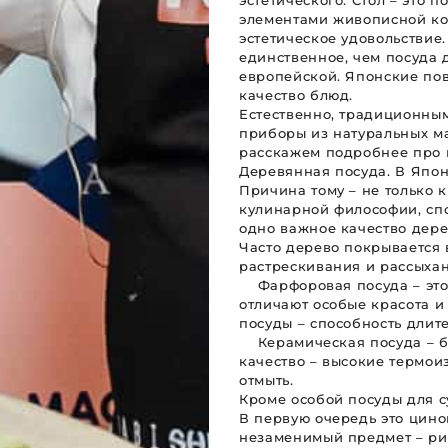
эстетического. Стол – это п
элементами живописной ко
эстетическое удовольствие.
единственное, чем посуда 
европейской. Японские пова
качество блюд.
Естественно, традиционным
приборы из натуральных ма
расскажем подробнее про 
Деревянная посуда. В Япон
Причина тому – не только к
кулинарной философии, спо
одно важное качество дере
Часто дерево покрывается 
растрескивания и рассыхан
Фарфоровая посуда – это 
отличают особые красота и
посуды – способность длит
Керамическая посуда – бо
качество – высокие термои
отмыть.
Кроме особой посуды для с
В первую очередь это цино
незаменимый предмет – ри