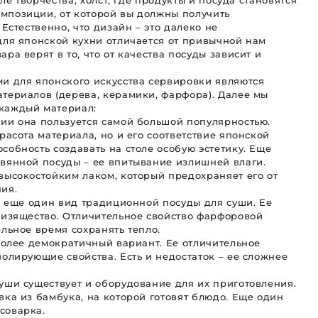
оле творчества, холст, где продукты и посуда становятся
мпозиции, от которой вы должны получить
 Естественно, что дизайн – это далеко не
для японской кухни отличается от привычной нам
ра верят в то, что от качества посуды зависит и
и для японского искусства сервировки являются
териалов (дерева, керамики, фарфора). Далее мы
каждый материал:
ии она пользуется самой большой популярностью.
расота материала, но и его соответствие японской
собность создавать на столе особую эстетику. Еще
вянной посуды – ее впитывание излишней влаги.
высокостойким лаком, который предохраняет его от
ия.
еще один вид традиционной посуды для суши. Ее
 изящество. Отличительное свойство фарфоровой
ельное время сохранять тепло.
лее демократичный вариант. Ее отличительное
золирующие свойства. Есть и недостаток – ее сложнее
уши существует и оборудование для их приготовления.
вка из бамбука, на которой готовят блюдо. Еще один
соварка.