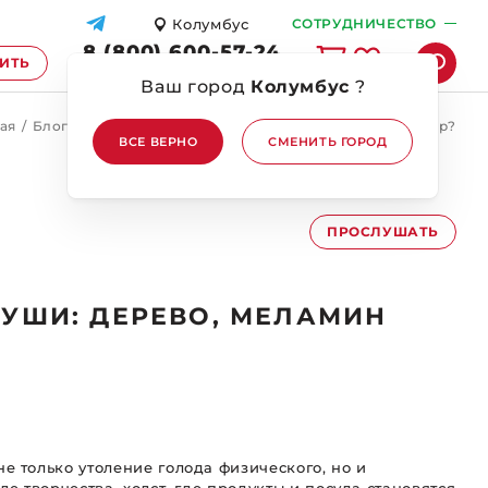
Колумбус
СОТРУДНИЧЕСТВО
8 (800) 600-57-24
ПИТЬ
ПЕРЕЗВОНИТЕ МНЕ
Ваш город
Колумбус
?
ая
/
Блог
/
Посуда для суши: дерево, меламин или фарфор?
ВСЕ ВЕРНО
СМЕНИТЬ ГОРОД
ПРОСЛУШАТЬ
СУШИ: ДЕРЕВО, МЕЛАМИН
не только утоление голода физического, но и