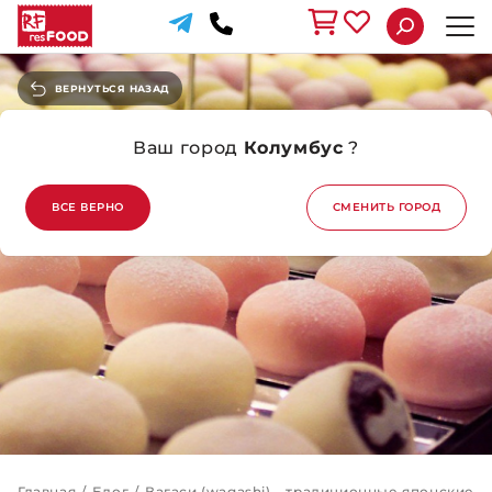
ВЕРНУТЬСЯ НАЗАД
Ваш город
Колумбус
?
ВСЕ ВЕРНО
СМЕНИТЬ ГОРОД
Главная
/
Блог
/
Вагаси (wagashi) – традиционные японские