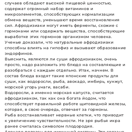
случаев обладают высокой пищевой ценностью,
содержат огромный набор витаминов и
микроэлементов, способствующих нормализации
обмена веществ, уменьшают время восстановления
сил. Афродизиаки могут иметь ферменты, схожие с
гормонами или содержать вещества, способствующие
выработке этих гормонов организмом человека.
Ученые доказали, что натуральные афродизиаки
способны влиять на гипофиз и вызывают образование
эндорфинов.
Выяснить, являются ли суши афродизиаком, очень
просто, надо разложить это блюдо на составляющие и
разобраться с каждым отдельно. Итак, начнем. В
состав блюда входят такие японские продукты для
суши, как водоросли, рыба, авокадо, имбирь, кунжут,
морской угорь унаги, васаби.
Водоросли, а именно морская капуста, считается
афродизиаком, так как она богата йодом, что
способствует правильной работе щитовидной железы,
которая, в свою очередь, отвечает за гормоны.
Рыба восстанавливает нервные клетки, что приводит
к увеличению чувствительности. Не зря рыбья икра
ранее считалась символом плодородия.
Авокадо полезен для иммунной системы. Это связано