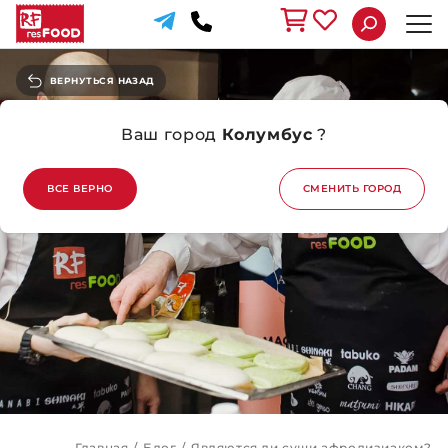
ВЕРНУТЬСЯ НАЗАД
Ваш город
Колумбус
?
ВСЕ ВЕРНО
СМЕНИТЬ ГОРОД
Главная
/
Блог
/
Являются ли суши афродизиаком?