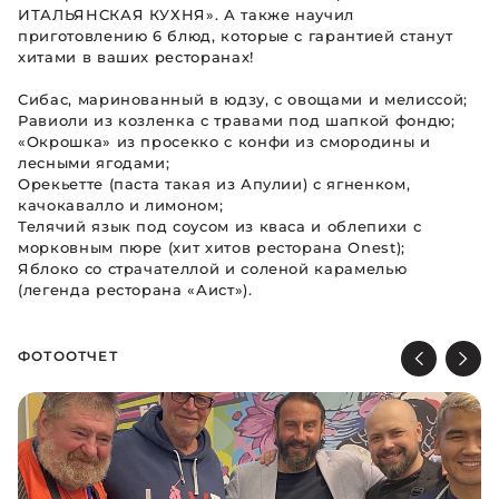
ИТАЛЬЯНСКАЯ КУХНЯ». А также научил
приготовлению 6 блюд, которые с гарантией станут
хитами в ваших ресторанах!
Сибас, маринованный в юдзу, с овощами и мелиссой;
Равиоли из козленка с травами под шапкой фондю;
«Окрошка» из просекко с конфи из смородины и
лесными ягодами;
Орекьетте (паста такая из Апулии) с ягненком,
качокавалло и лимоном;
Телячий язык под соусом из кваса и облепихи с
морковным пюре (хит хитов ресторана Onest);
Яблоко со страчателлой и соленой карамелью
(легенда ресторана «Аист»).
ФОТООТЧЕТ