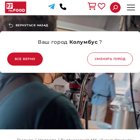
ВЕРНУТЬСЯ НАЗАД
Ваш город
Колумбус
?
ВСЕ ВЕРНО
СМЕНИТЬ ГОРОД
Главная
/
Новости
/
Вьетнамский МК «Кухня Нячанга».