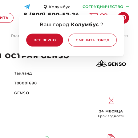
Колумбус
СОТРУДНИЧЕСТВО
8 (800) 600-57-24
ПИТЬ
ПЕРЕЗВОНИТЕ МНЕ
Ваш город
Колумбус
?
Главная
/
Бренды
/
GENSO
/
Паста Том Ям Острая Genso
ВСЕ ВЕРНО
СМЕНИТЬ ГОРОД
М ОСТРАЯ GENSO
Таиланд
Т00001690
GENSO
24 МЕСЯЦА
Срок годности