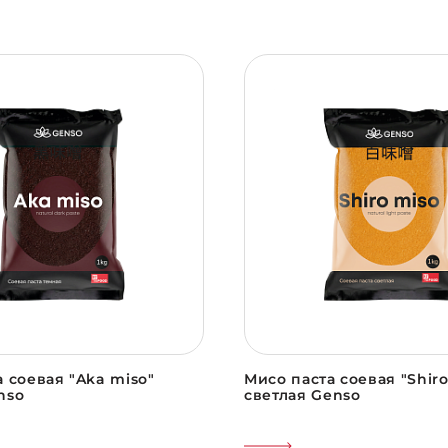
 соевая "Aka miso"
Мисо паста соевая "Shiro
nso
светлая Genso