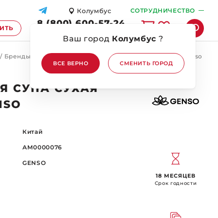
Колумбус
СОТРУДНИЧЕСТВО
8 (800) 600-57-24
ПИТЬ
ПЕРЕЗВОНИТЕ МНЕ
Ваш город
Колумбус
?
/
Бренды
/
GENSO
/
Приправа для супа сухая Хондаши Genso
ВСЕ ВЕРНО
СМЕНИТЬ ГОРОД
Я СУПА СУХАЯ
NSO
Китай
АМ0000076
GENSO
18 МЕСЯЦЕВ
Срок годности