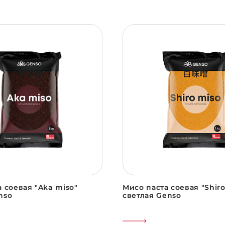
 соевая "Aka miso"
Мисо паста соевая "Shiro
nso
светлая Genso