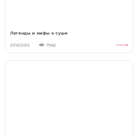
и крупной фракции – 2, 3, 4 и 6 мм. Фасовка –
герметичные пакеты объёмом 1 и 10 кг.
Легенды и мифы о суши
21/10/2012
7062