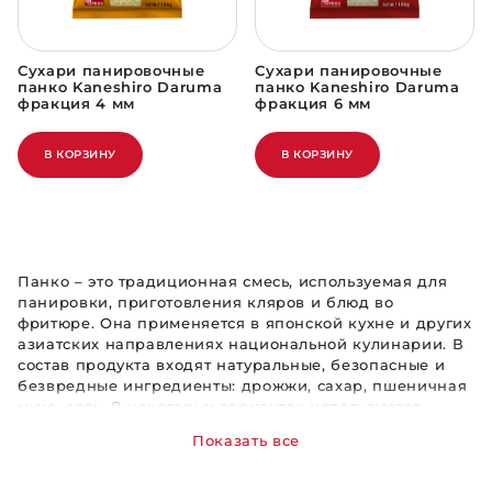
Сухари панировочные
Сухари панировочные
панко Kaneshiro Daruma
панко Kaneshiro Daruma
фракция 4 мм
фракция 6 мм
В КОРЗИНУ
В КОРЗИНУ
Панко – это традиционная смесь, используемая для
панировки, приготовления кляров и блюд во
фритюре. Она применяется в японской кухне и других
азиатских направлениях национальной кулинарии. В
состав продукта входят натуральные, безопасные и
безвредные ингредиенты: дрожжи, сахар, пшеничная
мука, соль. В некоторых вариантах используются
ароматные специи. Пищевая ценность, количество
Показать все
жиров, углеводов и белков, условия хранения, а также
другая информация указывается на упаковках.