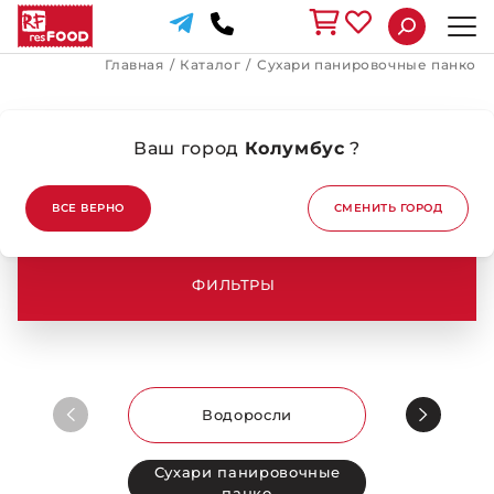
Главная
/
Каталог
/
Сухари панировочные панко
Ваш город
Колумбус
?
СУХАРИ ПАНИРОВОЧНЫЕ ПАНКО
ВСЕ ВЕРНО
СМЕНИТЬ ГОРОД
6
продукт(ов)
ФИЛЬТРЫ
Водоросли
Сухари панировочные
панко