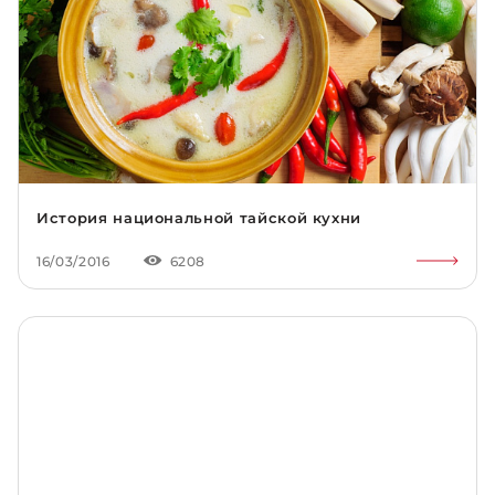
Плотное прилегание к поверхности продукта.
Это обеспечивает устойчивую корочку, которая
не распадается и сохраняется до подачи и
употребления.
Небольшой расход. Сухарная крошка даже при
тонком слое надёжно фиксируется на продуктах,
не впитывает из них сок, не размокает, остаётся
устойчивой в процессе готовки.
Хрустящая, аппетитная корочка. Благодаря тому,
что сухари лишены посторонних вкраплений,
имеют крошку одинаковой фракции и
История национальной тайской кухни
практически не впитывают масло при жарке,
продукты обретают равномерный оттенок.
16/03/2016
6208
Корочка, согласно отзывам профессиональных
поваров и любителей, получается нежирной,
нежёсткой, воздушной, с идеальным и
сохраняющимся надолго хрустом.
Высокое качество. Вся поставляемая в Россию
продукция сертифицирована, проходит
многоэтапный контроль при производстве и до
этапа отгрузки заказов.
Доступны панировочные сухари нескольких видов:
белые и оригинальные двухцветные мелкой, средней