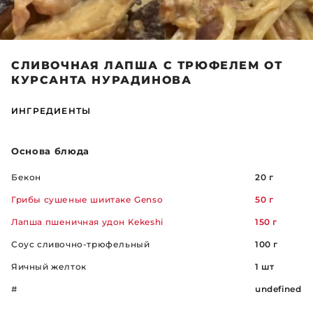
СЛИВОЧНАЯ ЛАПША С ТРЮФЕЛЕМ ОТ
КУРСАНТА НУРАДИНОВА
ИНГРЕДИЕНТЫ
Основа блюда
Бекон
20 г
Грибы сушеные шиитаке Genso
50 г
Лапша пшеничная удон Kekeshi
150 г
Соус сливочно-трюфельный
100 г
Яичный желток
1 шт
#
undefined