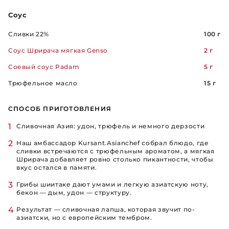
Соус
Сливки 22%
100 г
Соус Шрирача мягкая Genso
2 г
Соевый соус Padam
5 г
Трюфельное масло
15 г
СПОСОБ ПРИГОТОВЛЕНИЯ
Сливочная Азия: удон, трюфель и немного дерзости
Наш амбассадор Kursant.Asianchef собрал блюдо, где
сливки встречаются с трюфельным ароматом, а мягкая
Шрирача добавляет ровно столько пикантности, чтобы
вкус остался в памяти.
Грибы шиитаке дают умами и легкую азиатскую ноту,
бекон — дым, удон — структуру.
Результат — сливочная лапша, которая звучит по-
азиатски, но с европейским тембром.