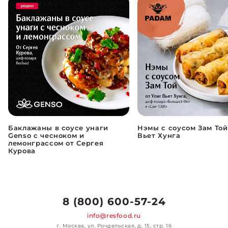
Баклажаны в соусе унаги
Нэмы с соусом Зам Той
Genso с чесноком и
Вьет Хунга
лемонграссом от Сергея
Курова
8 (800) 600-57-24
info@resfood.ru
г. Москва, ул. Рочдельская, д. 15, стр. 16