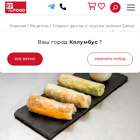
Главная
/
Рецепты
/
Спринг-роллы с соусом хойсин Genso
от Уонг Вьет Хунга
Ваш город
Колумбус
?
ВЕРНУТЬСЯ НАЗАД
ВСЕ ВЕРНО
СМЕНИТЬ ГОРОД