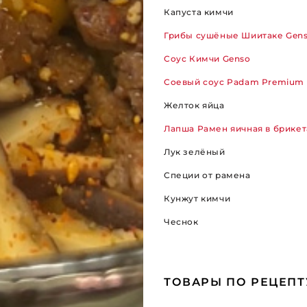
Капуста кимчи
Грибы сушёные Шиитаке Gen
Соус Кимчи Genso
Соевый соус Padam Premium
Желток яйца
Лапша Рамен яичная в брикет
Лук зелёный
Специи от рамена
Кунжут кимчи
Чеснок
ТОВАРЫ ПО РЕЦЕПТ