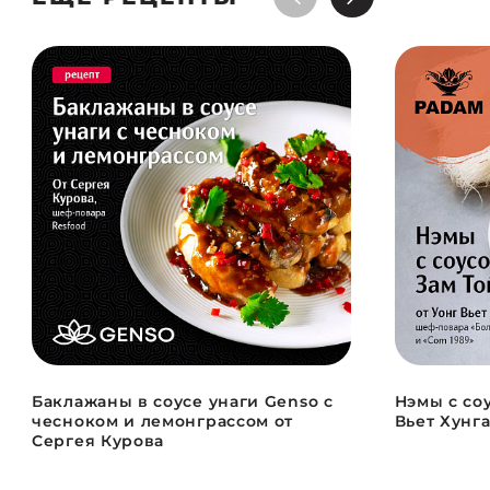
Баклажаны в соусе унаги Genso с
Нэмы с соу
чесноком и лемонграссом от
Вьет Хунг
Сергея Курова