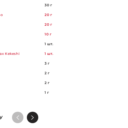
30 г
so
20 г
20 г
10 г
1 шт.
ах Kekeshi
1 шт.
3 г
2 г
2 г
1 г
У