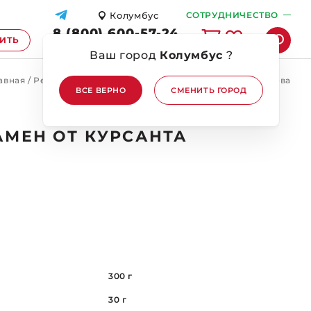
Колумбус
СОТРУДНИЧЕСТВО
8 (800) 600-57-24
ПИТЬ
ПЕРЕЗВОНИТЕ МНЕ
Ваш город
Колумбус
?
авная
/
Рецепты
/
Корейский рамен от Курсанта Нурадинова
ВСЕ ВЕРНО
СМЕНИТЬ ГОРОД
АМЕН ОТ КУРСАНТА
300 г
30 г