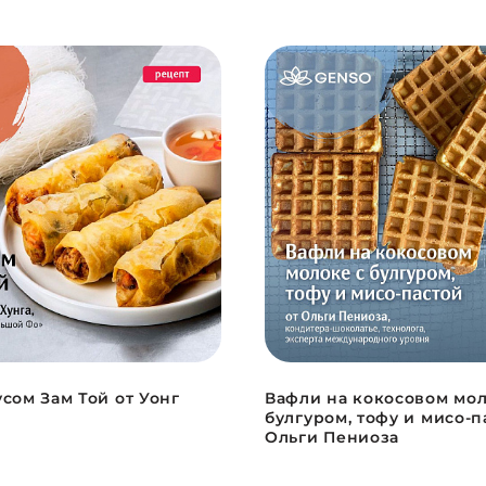
сом Зам Той от Уонг
Вафли на кокосовом мол
а
булгуром, тофу и мисо-п
Ольги Пениоза