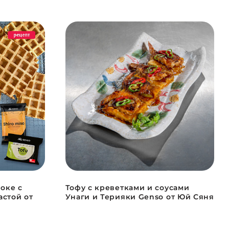
оке с
Тофу с креветками и соусами
астой от
Унаги и Терияки Genso от Юй Сяня