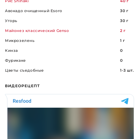
Рис Shinaki
40 г
Авокадо очищенный Esoro
30 г
Угорь
30 г
Майонез классический Genso
2 г
Микрозелень
1 г
Кинза
0
Фурикаке
0
Цветы съедобные
1-3 шт.
ВИДЕОРЕЦЕПТ